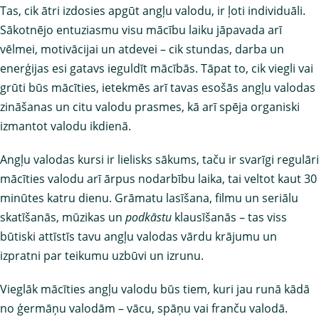
Tas, cik ātri izdosies apgūt angļu valodu, ir ļoti individuāli.
Sākotnējo entuziasmu visu mācību laiku jāpavada arī
vēlmei, motivācijai un atdevei – cik stundas, darba un
enerģijas esi gatavs ieguldīt mācībās. Tāpat to, cik viegli vai
grūti būs mācīties, ietekmēs arī tavas esošās angļu valodas
zināšanas un citu valodu prasmes, kā arī spēja organiski
izmantot valodu ikdienā.
Angļu valodas kursi ir lielisks sākums, taču ir svarīgi regulāri
mācīties valodu arī ārpus nodarbību laika, tai veltot kaut 30
minūtes katru dienu. Grāmatu lasīšana, filmu un seriālu
skatīšanās, mūzikas un
podkāstu
klausīšanās – tas viss
būtiski attīstīs tavu angļu valodas vārdu krājumu un
izpratni par teikumu uzbūvi un izrunu.
Vieglāk mācīties angļu valodu būs tiem, kuri jau runā kādā
no ģermāņu valodām – vācu, spāņu vai franču valodā.