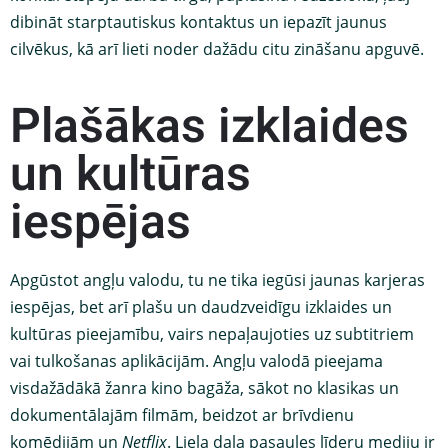
dibināt starptautiskus kontaktus un iepazīt jaunus
cilvēkus, kā arī lieti noder dažādu citu zināšanu apguvē.
Plašākas izklaides
un kultūras
iespējas
Apgūstot angļu valodu, tu ne tika iegūsi jaunas karjeras
iespējas, bet arī plašu un daudzveidīgu izklaides un
kultūras pieejamību, vairs nepaļaujoties uz subtitriem
vai tulkošanas aplikācijām. Angļu valodā pieejama
visdažādākā žanra kino bagāža, sākot no klasikas un
dokumentālajām filmām, beidzot ar brīvdienu
komēdijām un
Netflix
. Liela daļa pasaules līderu mediju ir