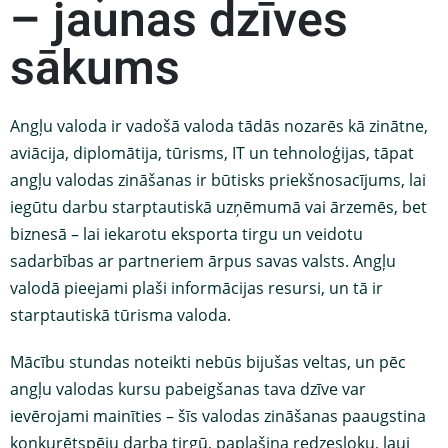
– jaunas dzīves
sākums
Angļu valoda ir vadošā valoda tādās nozarēs kā zinātne,
aviācija, diplomātija, tūrisms, IT un tehnoloģijas, tāpat
angļu valodas zināšanas ir būtisks priekšnosacījums, lai
iegūtu darbu starptautiskā uzņēmumā vai ārzemēs, bet
biznesā – lai iekarotu eksporta tirgu un veidotu
sadarbības ar partneriem ārpus savas valsts. Angļu
valodā pieejami plaši informācijas resursi, un tā ir
starptautiskā tūrisma valoda.
Mācību stundas noteikti nebūs bijušas veltas, un pēc
angļu valodas kursu pabeigšanas tava dzīve var
ievērojami mainīties – šīs valodas zināšanas paaugstina
konkurētspēju darba tirgū, paplašina redzesloku, ļauj