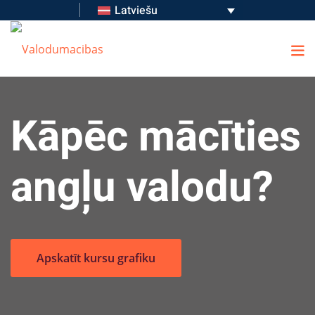
Latviešu
Kāpēc mācīties
angļu valodu?
Apskatīt kursu grafiku