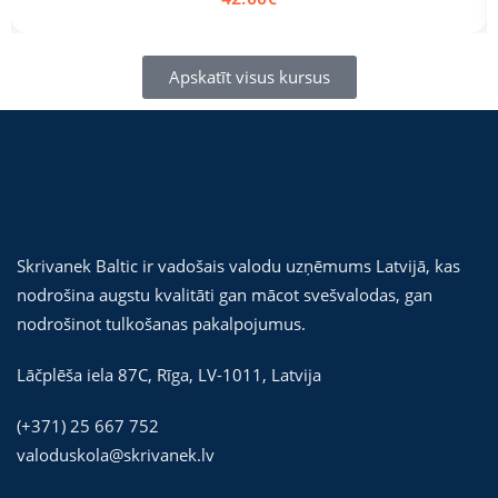
Apskatīt visus kursus
Skrivanek Baltic ir vadošais valodu uzņēmums Latvijā, kas
nodrošina augstu kvalitāti gan mācot svešvalodas, gan
nodrošinot tulkošanas pakalpojumus.
Lāčplēša iela 87C,
Rīga
,
LV-1011
,
Latvija
(+371) 25 667 752
valoduskola@skrivanek.lv