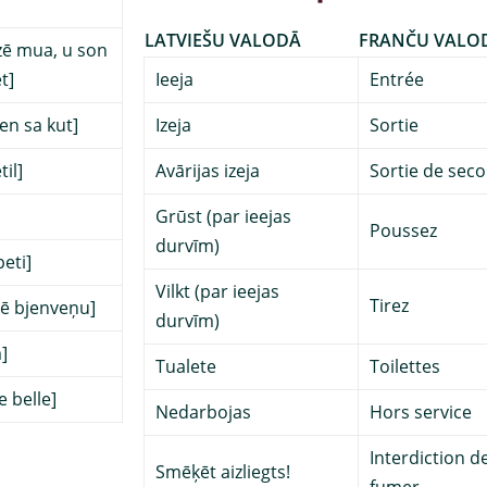
LATVIEŠU VALODĀ
FRANČU VALO
zē mua, u son
t]
Ieeja
Entrée
en sa kut]
Izeja
Sortie
til]
Avārijas izeja
Sortie de sec
Grūst (par ieejas
Poussez
durvīm)
eti]
Vilkt (par ieejas
Tirez
lē bjenveņu]
durvīm)
]
Tualete
Toilettes
e belle]
Nedarbojas
Hors service
Interdiction d
Smēķēt aizliegts!