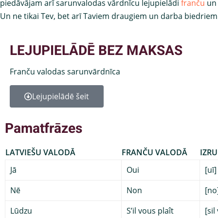
piedāvājam arī sarunvalodas vārdnīcu lejupielādi
franču
un
Un ne tikai Tev, bet arī Taviem draugiem un darba biedriem
LEJUPIELĀDĒ BEZ MAKSAS
Franču valodas sarunvārdnīca
Lejupielādē šeit
Pamatfrāzes
LATVIEŠU VALODĀ
FRANČU VALODĀ
IZR
Jā
Oui
[uī]
Nē
Non
[no
Lūdzu
S’il vous plaît
[sil