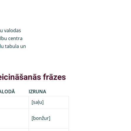
eicināšanās frāzes
ALODĀ
IZRUNA
[saļu]
[bonžur]