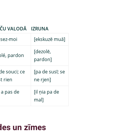
ČU VALODĀ
IZRUNA
sez-moi
[ekskuzē muā]
[dezolē,
lé, pardon
pardon]
de souci; ce
[pa de susī; se
t rien
ne rjen]
y a pas de
[il ņia pa de
mal]
des un zīmes