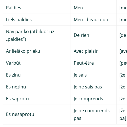
Paldies
Merci
[me
Liels paldies
Merci beaucoup
[me
Nav par ko (atbildot uz
De rien
[de
„paldies”)
Ar lielāko prieku
Avec plaisir
[av
Varbūt
Peut-être
[pe
Es zinu
Je sais
[že 
Es nezinu
Je ne sais pas
[že
Es saprotu
Je comprends
[že
Je ne comprends
[že
Es nesaprotu
pas
pa]