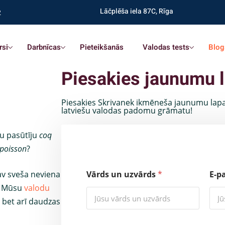
Lāčplēša iela 87C, Rīga
2
rsi
Darbnīcas
Pieteikšanās
Valodas tests
Blog
Piesakies jaunumu l
Piesakies Skrivanek ikmēneša jaunumu lapa
latviešu valodas padomu grāmatu!
ču pasūtīju
coq
poisson
?
v sveša neviena
Vārds un uzvārds
*
E-p
. Mūsu
valodu
, bet arī daudzas