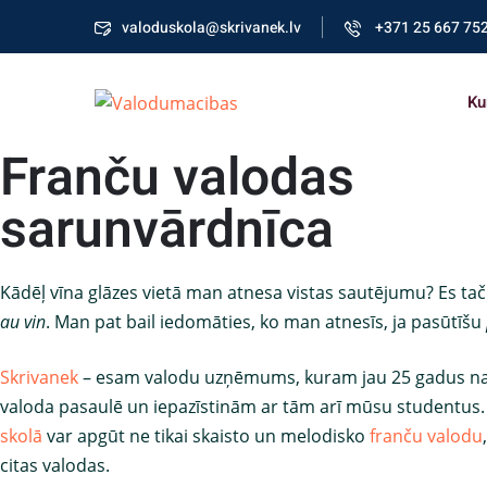
valoduskola@skrivanek.lv
+371 25 667 75
Ku
Franču valodas
sarunvārdnīca
Kādēļ vīna glāzes vietā man atnesa vistas sautējumu? Es ta
au vin
. Man pat bail iedomāties, ko man atnesīs, ja pasūtīšu
Skrivanek
– esam valodu uzņēmums, kuram jau 25 gadus na
valoda pasaulē un iepazīstinām ar tām arī mūsu studentus
skolā
var apgūt ne tikai skaisto un melodisko
franču valodu
citas valodas.