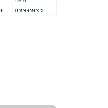
fume]
te
[antrē enterdit]