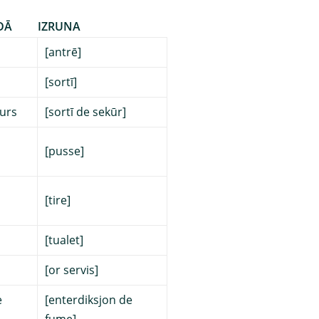
DĀ
IZRUNA
[antrē]
[sortī]
ours
[sortī de sekūr]
[pusse]
[tire]
[tualet]
[or servis]
e
[enterdiksjon de