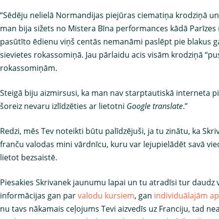
“Sēdēju nelielā Normandijas piejūras ciematiņa krodziņā un
man bija sižets no Mistera Bīna performances kādā Parīzes 
pasūtīto ēdienu viņš centās nemanāmi paslēpt pie blakus g
sievietes rokassomiņā. Jau pārlaidu acis visām krodziņā “p
rokassomiņām.
Steigā biju aizmirsusi, ka man nav starptautiskā interneta 
šoreiz nevaru izlīdzēties ar lietotni
Google translate
.”
Redzi, mēs Tev noteikti būtu palīdzējuši, ja tu zinātu, ka Skr
franču valodas mini vārdnīcu, kuru var lejupielādēt savā vie
lietot bezsaistē.
Piesakies Skrivanek jaunumu lapai un tu atradīsi tur daudz 
informācijas gan par
valodu kursiem
, gan
individuālajām 
nu tavs nākamais ceļojums Tevi aizvedīs uz Franciju, tad nea