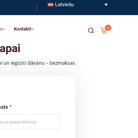
Latviešu
0
s
Kontakti
apai
i un iegūsti dāvanu – bezmaksas
asts
*