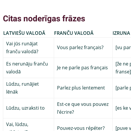
Citas noderīgas frāzes
LATVIEŠU VALODĀ
FRANČU VALODĀ
IZRUNA
Vai jūs runājat
Vous parlez français?
[vu par
franču valodā?
Es nerunāju franču
[že ne 
Je ne parle pas français
valodā
franse]
Lūdzu, runājiet
Parlez plus lentement
[parle
lēnāk
Est-ce que vous pouvez
Lūdzu, uzraksti to
[es ke 
l’écrire?
Vai, lūdzu,
Pouvez-vous répéter?
[puve 