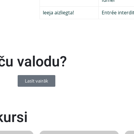
fumer
Ieeja aizliegta!
Entrée interdi
ču valodu?
Lasīt vairāk
kursi