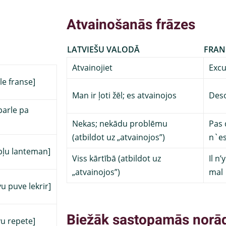
Atvainošanās frāzes
LATVIEŠU VALODĀ
FRAN
Atvainojiet
Excu
le franse]
Man ir ļoti žēl; es atvainojos
Deso
parle pa
Nekas; nekādu problēmu
Pas 
(atbildot uz „atvainojos”)
n`es
 pļu lanteman]
Viss kārtībā (atbildot uz
Il n’
„atvainojos”)
mal
vu puve lekrir]
Biežāk sastopamās norā
vu repete]