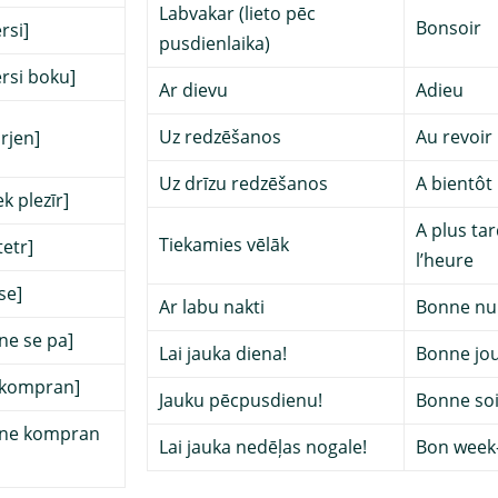
Labvakar (lieto pēc
Bonsoir
rsi]
pusdienlaika)
rsi boku]
Ar dievu
Adieu
Uz redzēšanos
Au revoir
 rjen]
Uz drīzu redzēšanos
A bientôt
ek plezīr]
A plus tar
Tiekamies vēlāk
tetr]
l’heure
se]
Ar labu nakti
Bonne nu
 ne se pa]
Lai jauka diena!
Bonne jo
 kompran]
Jauku pēcpusdienu!
Bonne soi
 ne kompran
Lai jauka nedēļas nogale!
Bon week