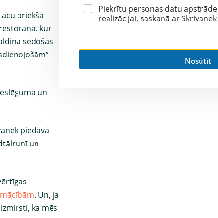
u
*
Piekrītu personas datu apstrādei
n
 acu priekšā
realizācijai, saskaņā ar Skrivanek
*
restorānā, kur
aldiņa sēdošās
usdienojošām”
Nosūtīt
pieslēguma un
ivanek piedāvā
dtālrunī un
vērtīgas
apmācībām
. Un, ja
izmirsti, ka mēs