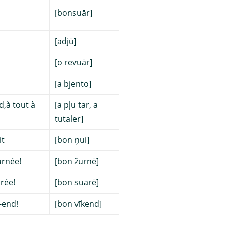
[bonsuār]
[adjū]
[o revuār]
[a bjento]
d,à tout à
[a pļu tar, a
tutaler]
it
[bon ņui]
urnée!
[bon žurnē]
rée!
[bon suarē]
-end!
[bon vīkend]