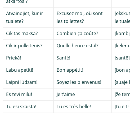
atkārtosi?
Atvainojiet, kur ir
Excusez-moi, où sont
[eksku
tualete?
les toilettes?
le tuale
Cik tas maksā?
Combien ça coûte?
[kombj
Cik ir pulkstenis?
Quelle heure est-il?
[keler e
Priekā!
Santé!
[santē]
Labu apetīti!
Bon appétit!
[bon ap
Laipni lūdzam!
Soyez les bienvenus!
[suajē 
Es tevi mīlu!
Je t’aime
[že tem
Tu esi skaista!
Tu es très belle!
[tu e tr