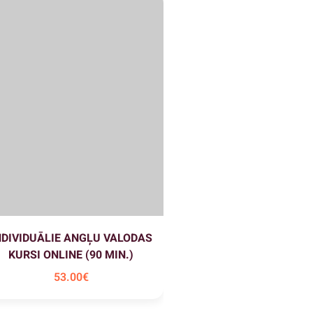
NDIVIDUĀLIE ANGĻU VALODAS
INDIVIDUĀLIE ANGĻU 
KURSI ONLINE (90 MIN.)
KURSI KLĀTIENĒ (90 
53
.00
€
58
.00
€