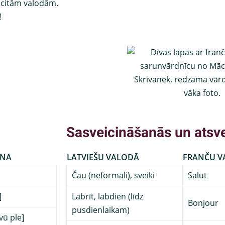
 citām valodām.
!
Sasveicināšanās un atsv
UNA
LATVIEŠU VALODĀ
FRANČU V
Čau (neformāli), sveiki
Salut
]
Labrīt, labdien (līdz
Bonjour
pusdienlaikam)
 vū ple]