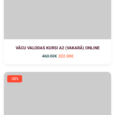
VĀCU VALODAS KURSI A2 (VAKARĀ) ONLINE
460
.00
€
322
.00
€
-30%