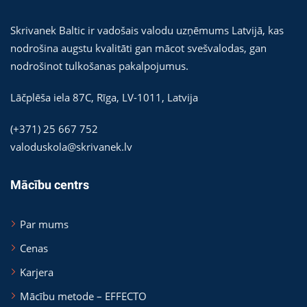
Skrivanek Baltic ir vadošais valodu uzņēmums Latvijā, kas
nodrošina augstu kvalitāti gan mācot svešvalodas, gan
nodrošinot tulkošanas pakalpojumus.
Lāčplēša iela 87C,
Rīga
,
LV-1011
,
Latvija
(+371) 25 667 752
valoduskola@skrivanek.lv
Mācību centrs
Par mums
Cenas
Karjera
Mācību metode – EFFECTO