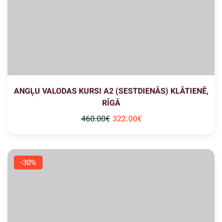
ANGĻU VALODAS KURSI A2 (SESTDIENĀS) KLĀTIENĒ,
RĪGĀ
460
.00
€
322
.00
€
-30%