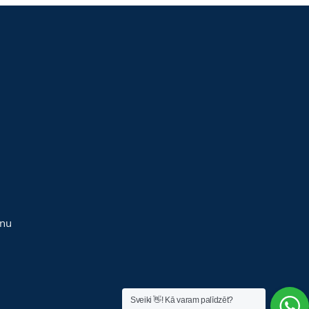
anu
Sveiki 👋! Kā varam palīdzēt?