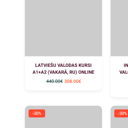
LATVIEŠU VALODAS KURSI
I
A1+A2 (VAKARĀ, RU) ONLINE
VAL
440
.00
€
308
.00
€
-30%
-30%