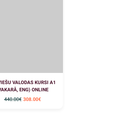
IEŠU VALODAS KURSI A1
VAKARĀ, ENG) ONLINE
440
.00
€
308
.00
€