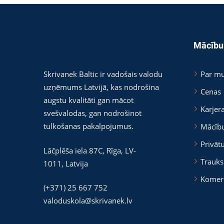
Mācību
Skrivanek Baltic ir vadošais valodu
Par m
uzņēmums Latvijā, kas nodrošina
Cenas
augstu kvalitāti gan mācot
Karjer
svešvalodas, gan nodrošinot
tulkošanas pakalpojumus.
Mācīb
Privāt
Lāčplēša iela 87C,
Rīga
,
LV-
Trauks
1011
,
Latvija
Komer
(+371) 25 667 752
valoduskola@skrivanek.lv