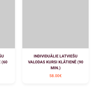
ŠU
INDIVIDUĀLIE LATVIEŠU
 (60
VALODAS KURSI KLĀTIENĒ (90
MIN.)
58
.00
€