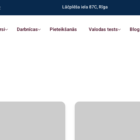
Lāčplēša iela 87C, Rīga
2
rsi
Darbnīcas
Pieteikšanās
Valodas tests
Blog