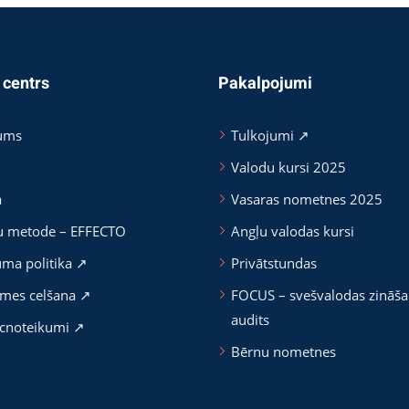
 centrs
Pakalpojumi
ums
Tulkojumi ↗
Valodu kursi 2025
a
Vasaras nometnes 2025
u metode – EFFECTO
Angļu valodas kursi
uma politika ↗
Privātstundas
mes celšana ↗
FOCUS – svešvalodas zināš
audits
cnoteikumi ↗
Bērnu nometnes