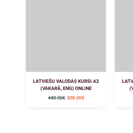
LATVIEŠU VALODAS KURSI A2
LATV
(VAKARĀ, ENG) ONLINE
(
440
.00
€
308
.00
€