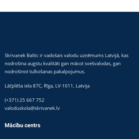
Skrivanek Baltic ir vadošais valodu uzņēmums Latvijā, kas
nodrošina augstu kvalitāti gan mācot svešvalodas, gan
nodrošinot tulkošanas pakalpojumus.
Lāčplēša iela 87C,
Rīga
,
LV-1011
,
Latvija
(+371) 25 667 752
valoduskola@skrivanek.lv
Mācību centrs