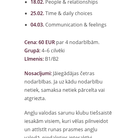
18.02.
People & relationships
25.02.
Time & daily choices
04.03.
Communication & feelings
Cena:
60 EUR
par 4 nodarbībām.
Grupā:
4–6 cilvēki
Līmenis:
B1/B2
Nosacījumi:
Jāiegādājas četras
nodarbības. Ja uz kādu nodarbību
netiek, samaksa netiek pārcelta vai
atgriezta.
Angļu valodas sarunu klubu tiešsaistē
iesakām visiem, kuri vēlas pilnveidot
un attīstīt runas prasmes angļu
valodā, piedaloties interaktīvi