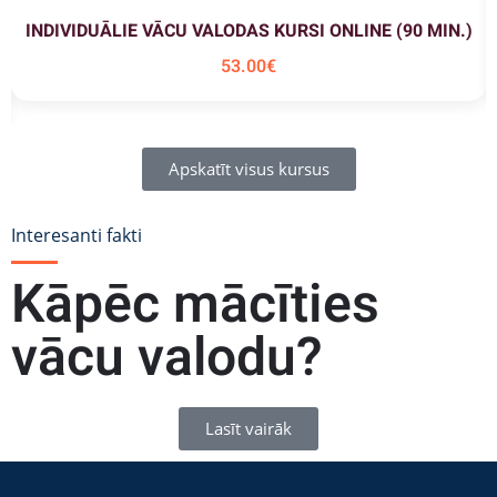
INDIVIDUĀLIE VĀCU VALODAS KURSI ONLINE (90 MIN.)
53
.00
€
Apskatīt visus kursus
Interesanti fakti
Kāpēc mācīties
vācu valodu?
Lasīt vairāk