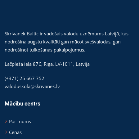
Skrivanek Baltic ir vadošais valodu uzņēmums Latvijā, kas
nodrošina augstu kvalitāti gan mācot svešvalodas, gan
nodrošinot tulkošanas pakalpojumus.
Lāčplēša iela 87C,
Rīga
,
LV-1011
,
Latvija
(+371) 25 667 752
valoduskola@skrivanek.lv
Mācību centrs
Par mums
Cenas