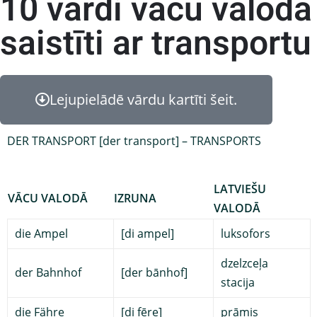
10 vārdi vācu valodā
saistīti ar transportu
Lejupielādē vārdu kartīti šeit.
DER TRANSPORT [der transport] – TRANSPORTS
LATVIEŠU
VĀCU VALODĀ
IZRUNA
VALODĀ
die Ampel
[di ampel]
luksofors
dzelzceļa
der Bahnhof
[der bānhof]
stacija
die Fähre
[di fēre]
prāmis