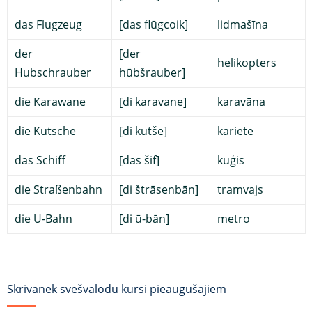
das Flugzeug
[das flūgcoik]
lidmašīna
der
[der
helikopters
Hubschrauber
hūbšrauber]
die Karawane
[di karavane]
karavāna
die Kutsche
[di kutše]
kariete
das Schiff
[das šif]
kuģis
die Straßenbahn
[di štrāsenbān]
tramvajs
die U-Bahn
[di ū-bān]
metro
Skrivanek svešvalodu kursi pieaugušajiem