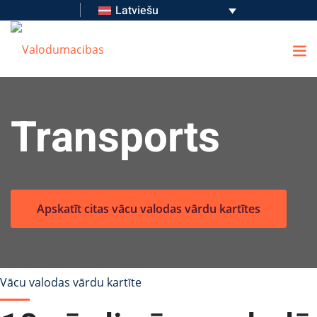
Latviešu
Transports
Apskatīt citas vācu valodas vārdu kartītes
Vācu valodas vārdu kartīte