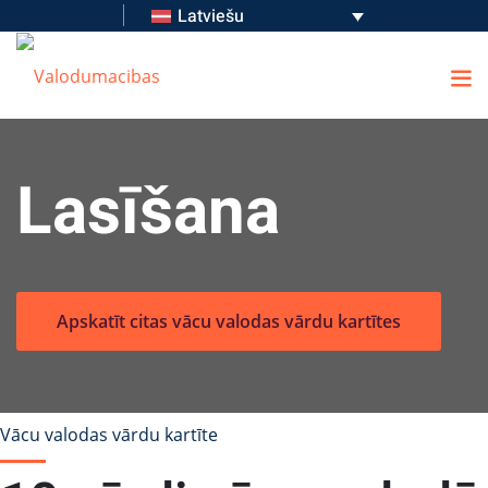
Latviešu
Lasīšana
Apskatīt citas vācu valodas vārdu kartītes
Vācu valodas vārdu kartīte