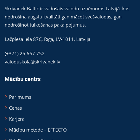
Skrivanek Baltic ir vadošais valodu uzņēmums Latvijā, kas
nodrošina augstu kvalitāti gan mācot svešvalodas, gan
nodrošinot tulkošanas pakalpojumus.
Lāčplēša iela 87C,
Rīga
,
LV-1011
,
Latvija
(+371) 25 667 752
valoduskola@skrivanek.lv
Mācību centrs
Par mums
Cenas
Karjera
Mācību metode – EFFECTO