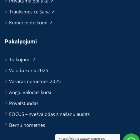
Privātuma politika ↗
Trauksmes celšana ↗
Komercnoteikumi ↗
Pakalpojumi
Tulkojumi ↗
Valodu kursi 2025
Vasaras nometnes 2025
Angļu valodas kursi
Privātstundas
FOCUS – svešvalodas zināšanu audits
Bērnu nometnes
Sveiki 👋! Kā varam palīdzēt?