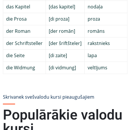
das Kapitel
[das kapitel]
nodaļa
die Prosa
[di proza]
proza
der Roman
[der romān]
romāns
der Schriftsteller
[der šriftšteler]
rakstnieks
die Seite
[di zaite]
lapa
die Widmung
[di vidmung]
veltījums
Skrivanek svešvalodu kursi pieaugušajiem
Populārākie valodu
kursi