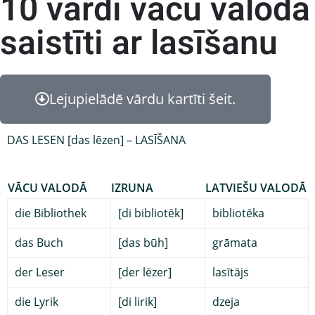
10 vārdi vācu valodā
saistīti ar lasīšanu
Lejupielādē vārdu kartīti šeit.
DAS LESEN [das lēzen] – LASĪŠANA
VĀCU VALODĀ
IZRUNA
LATVIEŠU VALODĀ
die Bibliothek
[di bibliotēk]
bibliotēka
das Buch
[das būh]
grāmata
der Leser
[der lēzer]
lasītājs
die Lyrik
[di lirik]
dzeja