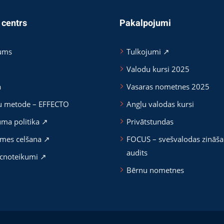
 centrs
Pakalpojumi
ums
Tulkojumi ↗
Valodu kursi 2025
a
Vasaras nometnes 2025
u metode – EFFECTO
Angļu valodas kursi
uma politika ↗
Privātstundas
mes celšana ↗
FOCUS – svešvalodas zināš
audits
cnoteikumi ↗
Bērnu nometnes