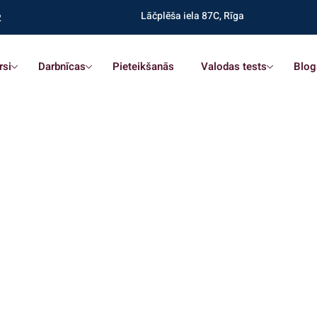
Lāčplēša iela 87C, Rīga
2
rsi
Darbnīcas
Pieteikšanās
Valodas tests
Blog