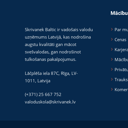
Mācību
Skrivanek Baltic ir vadošais valodu
Par m
uzņēmums Latvijā, kas nodrošina
Cenas
augstu kvalitāti gan mācot
Karjer
svešvalodas, gan nodrošinot
tulkošanas pakalpojumus.
Mācīb
Privāt
Lāčplēša iela 87C,
Rīga
,
LV-
Trauks
1011
,
Latvija
Komer
(+371) 25 667 752
valoduskola@skrivanek.lv