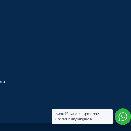
anu
Sveiki 👋! Kā varam palīdzēt?
Contact in any language ;)