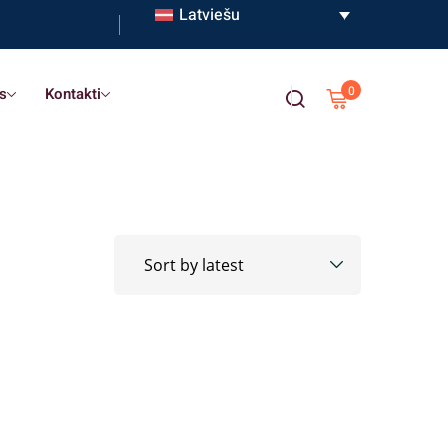
Latviešu
0
s
Kontakti