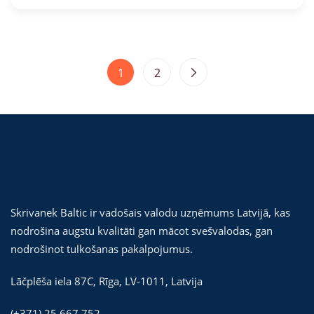
1
2
Skrivanek Baltic ir vadošais valodu uzņēmums Latvijā, kas
nodrošina augstu kvalitāti gan mācot svešvalodas, gan
nodrošinot tulkošanas pakalpojumus.
Lāčplēša iela 87C,
Rīga
,
LV-1011
,
Latvija
(+371) 25 667 752