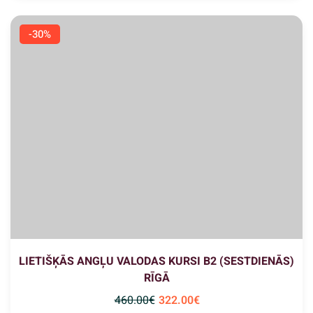
-30%
LIETIŠĶĀS ANGĻU VALODAS KURSI B2 (SESTDIENĀS)
RĪGĀ
460
.00
€
322
.00
€