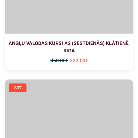
ANGĻU VALODAS KURSI A2 (SESTDIENĀS) KLĀTIENĒ,
RĪGĀ
460
.00
€
322
.00
€
-30%