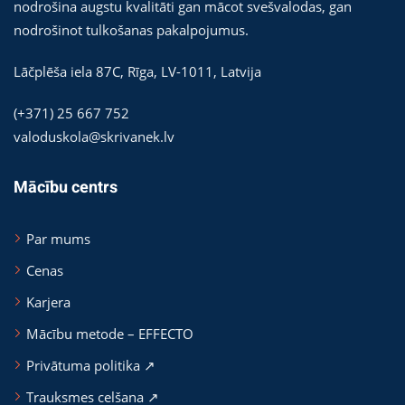
nodrošina augstu kvalitāti gan mācot svešvalodas, gan
nodrošinot tulkošanas pakalpojumus.
Lāčplēša iela 87C,
Rīga
,
LV-1011
,
Latvija
(+371) 25 667 752
valoduskola@skrivanek.lv
Mācību centrs
Par mums
Cenas
Karjera
Mācību metode – EFFECTO
Privātuma politika ↗
Trauksmes celšana ↗