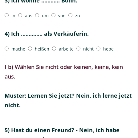
3) Ich wohne ............ Bonn.
in
aus
um
von
zu
4) Ich .............. als Verkäuferin.
mache
heißen
arbeite
nicht
hebe
I b) Wählen Sie nicht oder keinen, keine, kein
aus.
Muster: Lernen Sie jetzt? Nein, ich lerne jetzt
nicht.
5) Hast du einen Freund? - Nein, ich habe