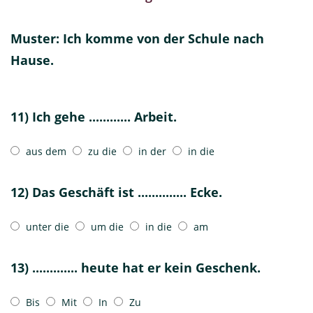
Muster: Ich komme von der Schule nach
Hause.
11) Ich gehe ............ Arbeit.
aus dem
zu die
in der
in die
12) Das Geschäft ist .............. Ecke.
unter die
um die
in die
am
13) ............. heute hat er kein Geschenk.
Bis
Mit
In
Zu