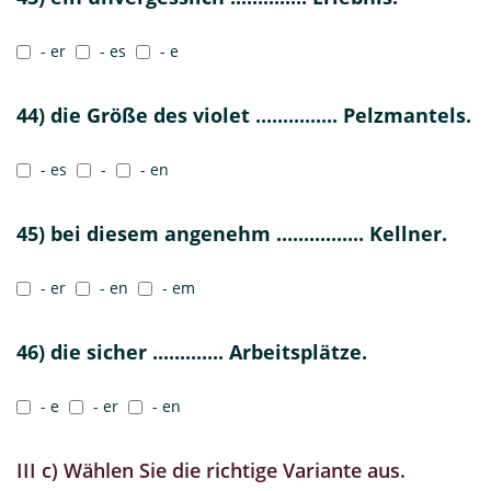
- er
- es
- e
44) die Größe des violet ............... Pelzmantels.
- es
-
- en
45) bei diesem angenehm ................ Kellner.
- er
- en
- em
46) die sicher ............. Arbeitsplätze.
- e
- er
- en
III c) Wählen Sie die richtige Variante aus.