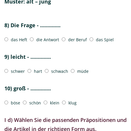
Muster: alt – jung
8) Die Frage - ..............
das Heft
die Antwort
der Beruf
das Spiel
9) leicht - ..............
schwer
hart
schwach
müde
10) groß - ..............
böse
schön
klein
klug
I d) Wählen Sie die passenden Präpositionen und
die Artikel in der richtigen Form aus.