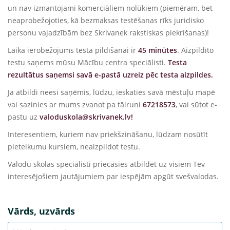
un nav izmantojami komerciāliem nolūkiem (piemēram, bet
neaprobežojoties, kā bezmaksas testēšanas rīks juridisko
personu vajadzībām bez Skrivanek rakstiskas piekrišanas)!
Laika ierobežojums testa pildīšanai ir
45 minūtes
. Aizpildīto
testu saņems mūsu Mācību centra speciālisti.
Testa
rezultātus saņemsi savā e-pastā uzreiz pēc testa aizpildes.
Ja atbildi neesi saņēmis, lūdzu, ieskaties savā mēstuļu mapē
vai sazinies ar mums zvanot pa tālruni
67218573
, vai sūtot e-
pastu uz
valoduskola@skrivanek.lv!
Interesentiem, kuriem nav priekšzināšanu, lūdzam nosūtīt
pieteikumu kursiem, neaizpildot testu.
Valodu skolas speciālisti priecāsies atbildēt uz visiem Tev
interesējošiem jautājumiem par iespējām apgūt svešvalodas.
Vārds, uzvārds