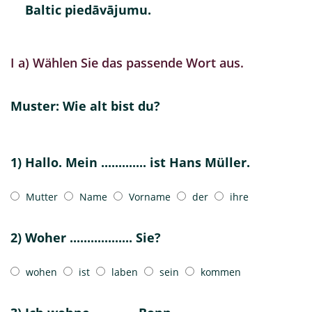
Baltic piedāvājumu.
I a) Wählen Sie das passende Wort aus.
Muster: Wie alt bist du?
1) Hallo. Mein ............. ist Hans Müller.
Mutter
Name
Vorname
der
ihre
2) Woher .................. Sie?
wohen
ist
laben
sein
kommen