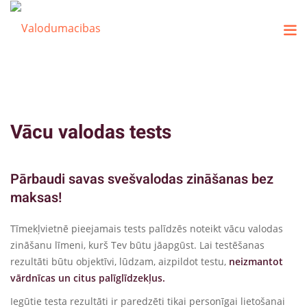
Vācu valodas tests
Pārbaudi savas svešvalodas zināšanas bez
maksas!
Tīmekļvietnē pieejamais tests palīdzēs noteikt vācu valodas
zināšanu līmeni, kurš Tev būtu jāapgūst. Lai testēšanas
rezultāti būtu objektīvi, lūdzam, aizpildot testu,
neizmantot
vārdnīcas un citus palīglīdzekļus.
Iegūtie testa rezultāti ir paredzēti tikai personīgai lietošanai