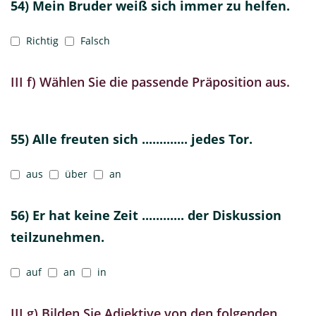
54) Mein Bruder weiß sich immer zu helfen.
Richtig
Falsch
III f) Wählen Sie die passende Präposition aus.
55) Alle freuten sich ............. jedes Tor.
aus
über
an
56) Er hat keine Zeit ............ der Diskussion
teilzunehmen.
auf
an
in
III g) Bilden Sie Adjektive von den folgenden