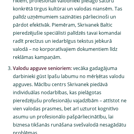
rīkiem, profesionāli valodnieki pielāgo saturu
konkrētā tirgus kultūrai un valodas niansēm. Tas
palīdz uzņēmumiem sazināties pārliecinoši un
pārdot efektīvāk. Piemēram, Skrivanek Baltic
pieredzējušie speciālisti palīdzēs tavai komandai
radīt precīzus un iedarbīgus tekstus jebkurā
valodā – no korporatīvajiem dokumentiem līdz
reklāmas kampaņām.
Valodu apguve senioriem
:
vecāka gadagājuma
darbinieki gūst īpašu labumu no mērķētas valodu
apguves. Mācību centrs Skrivanek piedāvā
individuālas nodarbības
, kas pielāgotas
pieredzējušu profesionāļu vajadzībām – attīstot ne
vien valodas prasmes, bet arī uzturot kognitīvo
asumu un profesionālo pašpārliecinātību, lai
biznesa tikšanās runāšana svešvalodā nesagādātu
problēmas.