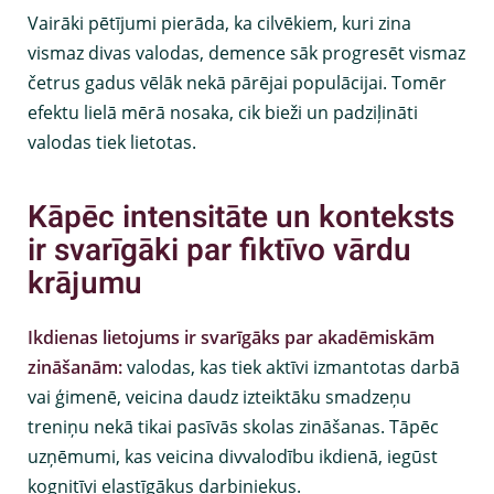
Vairāki pētījumi pierāda, ka cilvēkiem, kuri zina
vismaz divas valodas, demence sāk progresēt vismaz
četrus gadus vēlāk nekā pārējai populācijai. Tomēr
efektu lielā mērā nosaka, cik bieži un padziļināti
valodas tiek lietotas.
Kāpēc intensitāte un konteksts
ir svarīgāki par fiktīvo vārdu
krājumu
Ikdienas lietojums ir svarīgāks par akadēmiskām
zināšanām:
valodas, kas tiek aktīvi izmantotas darbā
vai ģimenē, veicina daudz izteiktāku smadzeņu
treniņu nekā tikai pasīvās skolas zināšanas. Tāpēc
uzņēmumi, kas veicina divvalodību ikdienā, iegūst
kognitīvi elastīgākus darbiniekus.