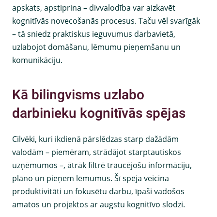
apskats
, apstiprina – divvalodība var aizkavēt
kognitīvās novecošanās procesus. Taču vēl svarīgāk
– tā sniedz praktiskus ieguvumus darbavietā,
uzlabojot domāšanu, lēmumu pieņemšanu un
komunikāciju.
Kā bilingvisms uzlabo
darbinieku kognitīvās spējas
Cilvēki, kuri ikdienā pārslēdzas starp dažādām
valodām – piemēram, strādājot starptautiskos
uzņēmumos –, ātrāk filtrē traucējošu informāciju,
plāno un pieņem lēmumus. Šī spēja veicina
produktivitāti un fokusētu darbu, īpaši vadošos
amatos un projektos ar augstu kognitīvo slodzi.