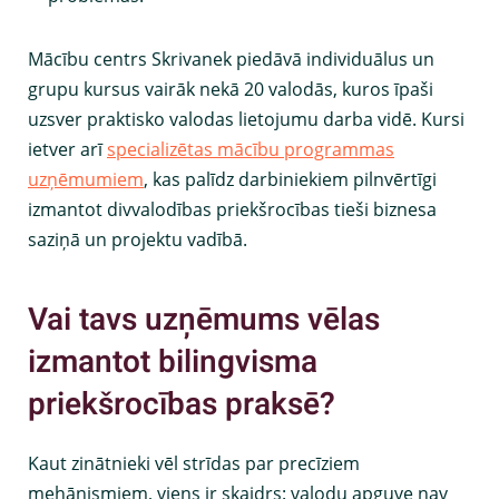
Mācību centrs Skrivanek piedāvā individuālus un
grupu kursus vairāk nekā 20 valodās, kuros īpaši
uzsver praktisko valodas lietojumu darba vidē. Kursi
ietver arī
specializētas mācību programmas
uzņēmumiem
, kas palīdz darbiniekiem pilnvērtīgi
izmantot divvalodības priekšrocības tieši biznesa
saziņā un projektu vadībā.
Vai tavs uzņēmums vēlas
izmantot bilingvisma
priekšrocības praksē?
Kaut zinātnieki vēl strīdas par precīziem
mehānismiem, viens ir skaidrs: valodu apguve nav