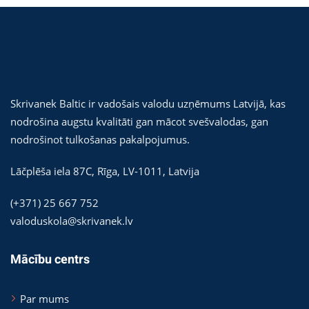
Skrivanek Baltic ir vadošais valodu uzņēmums Latvijā, kas
nodrošina augstu kvalitāti gan mācot svešvalodas, gan
nodrošinot tulkošanas pakalpojumus.
Lāčplēša iela 87C,
Rīga
,
LV-1011
,
Latvija
(+371) 25 667 752
valoduskola@skrivanek.lv
Mācību centrs
Par mums