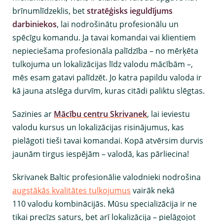
brīnumlīdzeklis, bet
stratēģisks ieguldījums
darbiniekos
, lai nodrošinātu profesionālu un
spēcīgu komandu. Ja tavai komandai vai klientiem
nepieciešama profesionāla palīdzība – no mērķēta
tulkojuma un lokalizācijas līdz valodu mācībām –,
mēs esam gatavi palīdzēt. Jo katra papildu valoda ir
kā jauna atslēga durvīm, kuras citādi paliktu slēgtas.
Sazinies ar
Mācību centru Skrivanek
, lai ieviestu
valodu kursus un lokalizācijas risinājumus, kas
pielāgoti tieši tavai komandai. Kopā atvērsim durvis
jaunām tirgus iespējām – valodā, kas pārliecina!
Skrivanek Baltic profesionālie valodnieki nodrošina
augstākās kvalitātes tulkojumus
vairāk nekā
110 valodu kombinācijās. Mūsu specializācija ir ne
tikai precīzs saturs, bet arī lokalizācija – pielāgojot