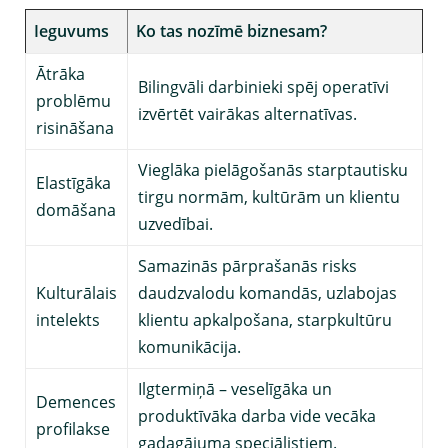
Ieguvums
Ko tas nozīmē biznesam?
Ātrāka
Bilingvāli darbinieki spēj operatīvi
problēmu
izvērtēt vairākas alternatīvas.
risināšana
Vieglāka pielāgošanās starptautisku
Elastīgāka
tirgu normām, kultūrām un klientu
domāšana
uzvedībai.
Samazinās pārprašanās risks
Kulturālais
daudzvalodu komandās, uzlabojas
intelekts
klientu apkalpošana, starpkultūru
komunikācija.
Ilgtermiņā – veselīgāka un
Demences
produktīvāka darba vide vecāka
profilakse
gadagājuma speciālistiem.