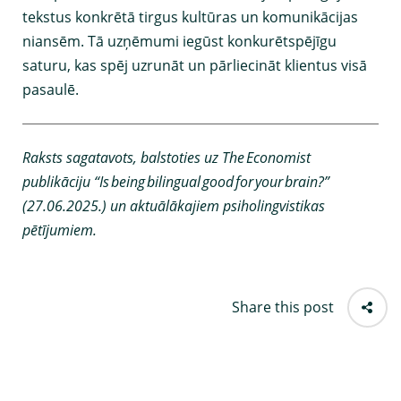
tekstus konkrētā tirgus kultūras un komunikācijas
niansēm. Tā uzņēmumi iegūst konkurētspējīgu
saturu, kas spēj uzrunāt un pārliecināt klientus visā
pasaulē.
Raksts sagatavots, balstoties uz The
Economist
publik
ā
ciju
“
Is
being
bilingual
good
for
your
brain?
”
(27.06.2025.) un aktu
ā
l
ā
kajiem psiholingvistikas
p
ē
t
ī
jumiem.
Share this post